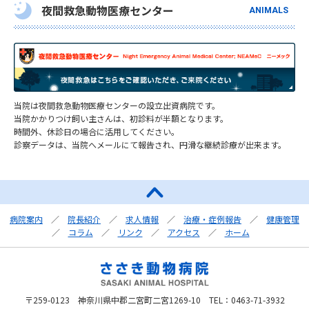
夜間救急動物医療センター
ANIMALS
当院は夜間救急動物医療センターの設立出資病院です。
当院かかりつけ飼い主さんは、初診料が半額となります。
時間外、休診日の場合に活用してください。
診察データは、当院へメールにて報告され、円滑な継続診療が出来ます。
病院案内
／
院長紹介
／
求人情報
／
治療・症例報告
／
健康管理
／
コラム
／
リンク
／
アクセス
／
ホーム
〒259-0123 神奈川県中郡二宮町二宮1269-10 TEL：0463-71-3932